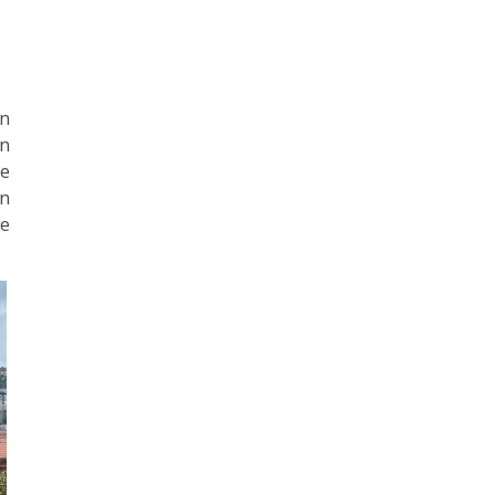
in
on
e
on
te