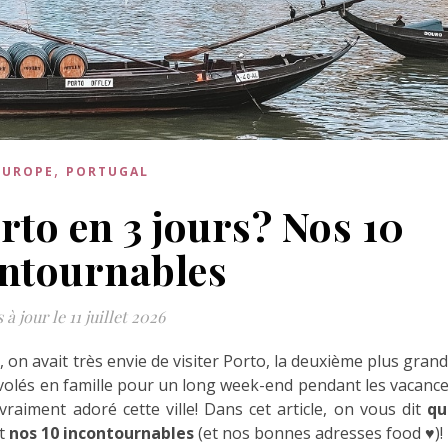
,
EUROPE
PORTUGAL
rto en 3 jours? Nos 10
ntournables
 à jour le 11 juillet 2026
e
, on avait très envie de visiter Porto, la deuxième plus gran
 envolés en famille pour un long week-end pendant les vacanc
vraiment adoré cette ville! Dans cet article, on vous dit
qu
nt
nos 10 incontournables
(et nos bonnes adresses food ♥)!