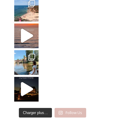
#voyager #wanderlust #travelinspo #travelmore
Parfois cette époque me manque.
Château de Vaux-le-
Follow Us
Charger plus…