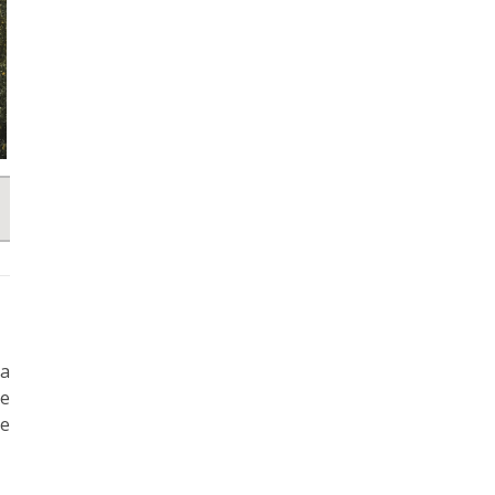
Sa
le
te
.